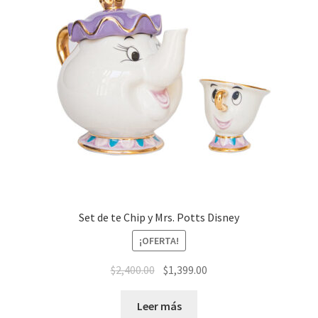
Set de te Chip y Mrs. Potts Disney
¡OFERTA!
El
El
$
2,400.00
$
1,399.00
precio
precio
original
actual
Leer más