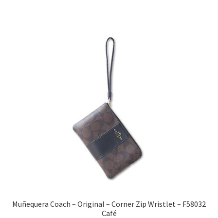
$1,990.00.
$1,290.00.
Muñequera Coach – Original – Corner Zip Wristlet – F58032
Café