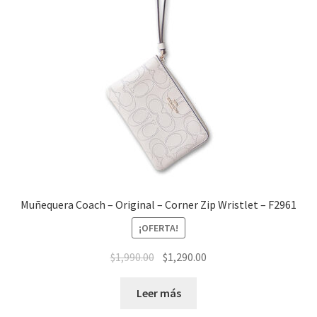
Muñequera Coach – Original – Corner Zip Wristlet – F2961
¡OFERTA!
El
El
$
1,990.00
$
1,290.00
precio
precio
original
actual
Leer más
era:
es: