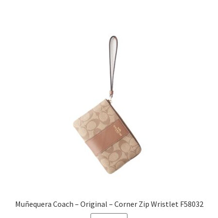
$1,990.00.
$1,290.00.
Muñequera Coach – Original – Corner Zip Wristlet F58032