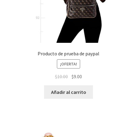
Producto de prueba de paypal
¡OFERTA!
El
El
$
10.00
$
9.00
precio
precio
original
actual
Añadir al carrito
era:
es:
$10.00.
$9.00.