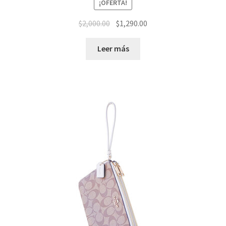
¡OFERTA!
El
El
$
2,000.00
$
1,290.00
precio
precio
original
actual
Leer más
era:
es:
$2,000.00.
$1,290.00.