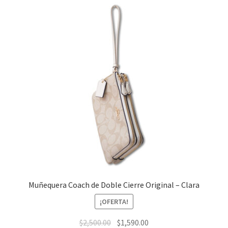
Muñequera Coach de Doble Cierre Original – Clara
¡OFERTA!
El
El
$
2,500.00
$
1,590.00