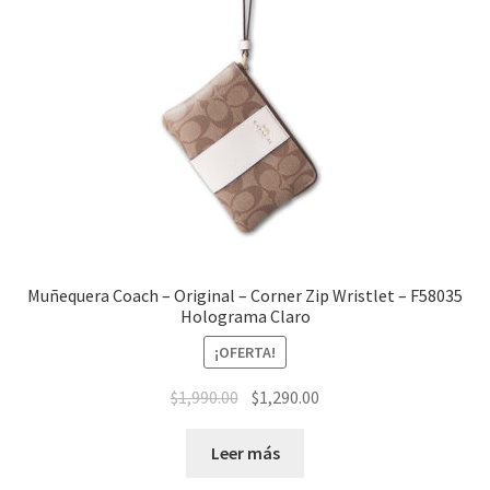
Muñequera Coach – Original – Corner Zip Wristlet – F58035
Holograma Claro
¡OFERTA!
El
El
$
1,990.00
$
1,290.00
precio
precio
original
actual
Leer más
era:
es: