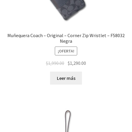
Muñequera Coach – Original – Corner Zip Wristlet – F58032
Negra
¡OFERTA!
El
El
$
1,990.00
$
1,290.00
precio
precio
original
actual
Leer más
era:
es:
$1,990.00.
$1,290.00.