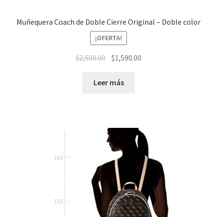
Muñequera Coach de Doble Cierre Original – Doble color
¡OFERTA!
El
El
$
2,500.00
$
1,590.00
precio
precio
original
actual
Leer más
era:
es:
$2,500.00.
$1,590.00.