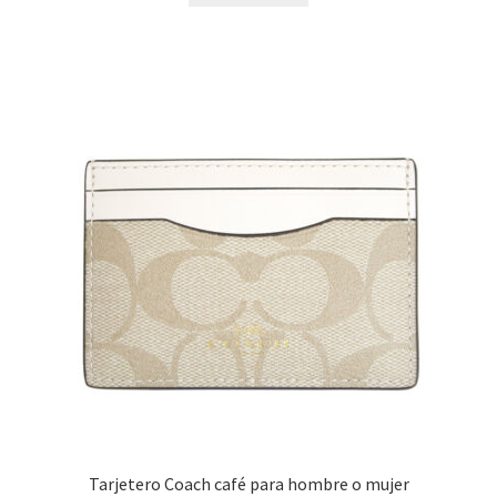
era:
es:
$2,400.00.
$1,399.00.
Tarjetero Coach café para hombre o mujer