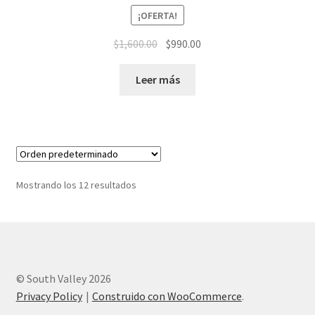
¡OFERTA!
El
El
$
1,600.00
$
990.00
precio
precio
original
actual
Leer más
era:
es:
$1,600.00.
$990.00.
Mostrando los 12 resultados
© South Valley 2026
Privacy Policy
Construido con WooCommerce
.