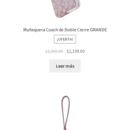
Muñequera Coach de Doble Cierre GRANDE
¡OFERTA!
El
El
$
2,900.00
$
2,199.00
precio
precio
original
actual
Leer más
era:
es:
$2,900.00.
$2,199.00.