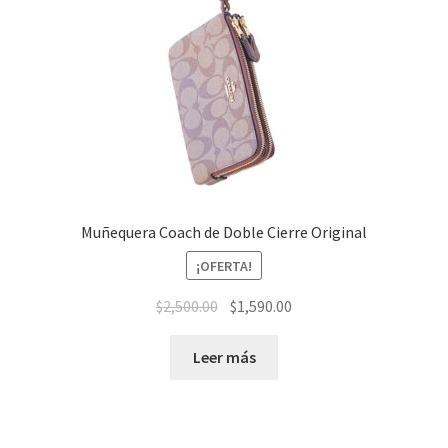
Muñequera Coach de Doble Cierre Original
¡OFERTA!
El
El
$
2,500.00
$
1,590.00
precio
precio
original
actual
Leer más
era:
es:
$2,500.00.
$1,590.00.