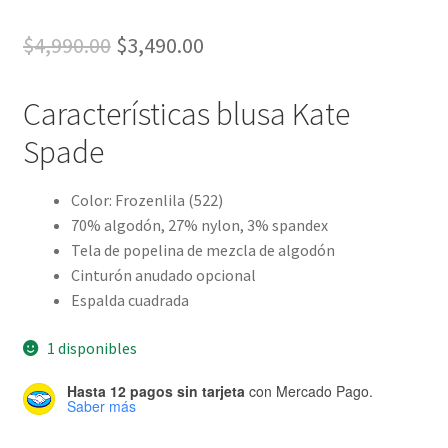
El
El
$
4,990.00
$
3,490.00
precio
precio
Características blusa Kate
original
actual
Spade
era:
es:
$4,990.00.
$3,490.00.
Color: Frozenlila (522)
70% algodón, 27% nylon, 3% spandex
Tela de popelina de mezcla de algodón
Cinturón anudado opcional
Espalda cuadrada
1 disponibles
Hasta 12 pagos sin tarjeta
con Mercado Pago.
Saber más