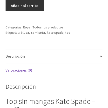
Top
Añadir al carrito
Para
Dama
Kate
Spade
Categorías:
Ropa
,
Todos los productos
Etiquetas:
blusa
,
camiseta
,
kate spade
,
top
-
Ruffle
Neck
Tie
Descripción
Waist
cantidad
Valoraciones (0)
Descripción
Top sin mangas Kate Spade –