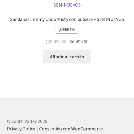
Sandalias Jimmy Choo Misty con pulsera – SEMINUEVOS
¡OFERTA!
El
El
$
20,490.00
$
6,490.00
precio
precio
original
actual
Añadir al carrito
era:
es:
$20,490.00.
$6,490.00.
© South Valley 2026
Privacy Policy
Construido con WooCommerce
.