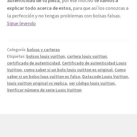
autenticidad de tu pieza
, por ese motivo
te vamos a
explicar todo acerca de estos
, para que así los conozcas a
la perfección y no tengas problemas con bolsas falsas.
Todo
Sigue leyendo
lo
que
debes
Categoría:
bolsos y carteras
saber
Etiquetas:
bolsos louis vuitton
,
cartera louis vuitton
,
sobre
certificado de autenticidad
,
Certificado de autenticidad Louis
los
Vuitton
,
como saber si un bolo louis vuitton es original
,
Como
certificados
saber si un bolso lous vuitton es falso
,
Datacode Louis Vuitton
,
louis vuitton original vs replica
,
ver código louis vuitton
,
de
Verificar número de serie Luois Vuitton
autenticidad
de
Louis
Vuitton