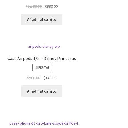
El
El
$
1,500.00
$
990.00
precio
precio
original
actual
Añadir al carrito
era:
es:
$1,500.00.
$990.00.
Case Airpods 1/2 – Disney Princesas
¡OFERTA!
El
El
$
500.00
$
149.00
precio
precio
original
actual
Añadir al carrito
era:
es:
$500.00.
$149.00.