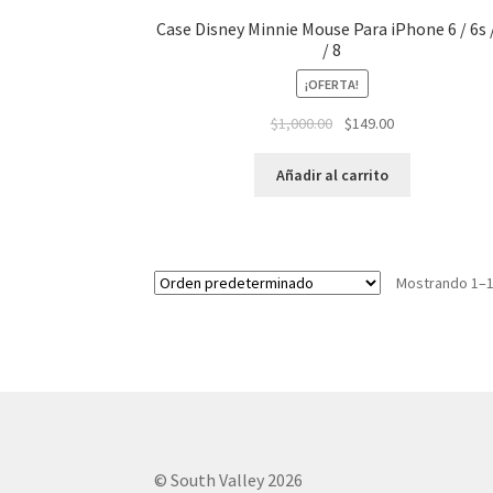
Case Disney Minnie Mouse Para iPhone 6 / 6s 
/ 8
¡OFERTA!
El
El
$
1,000.00
$
149.00
precio
precio
original
actual
Añadir al carrito
era:
es:
$1,000.00.
$149.00.
Mostrando 1–1
© South Valley 2026