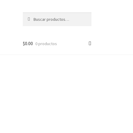
Buscar
Buscar
por:
$
0.00
0 productos