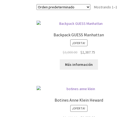
Mostrando 1–1
Backpack GUESS Manhattan
¡OFERTA!
El
El
$
3,000.00
$
2,387.75
precio
precio
original
actual
Más información
era:
es:
$3,000.00.
$2,387.75.
Botines Anne Klein Heward
¡OFERTA!