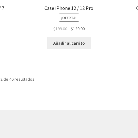
/ 7
Case iPhone 12 / 12 Pro
¡OFERTA!
El
El
$
199.00
$
129.00
precio
precio
original
actual
Añadir al carrito
era:
es:
$199.00.
$129.00.
2 de 46 resultados