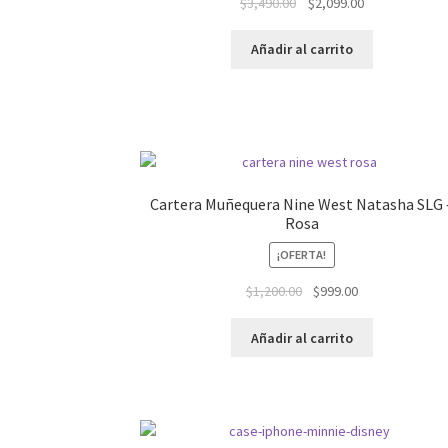
El
El
$
3,490.00
$
2,099.00
precio
precio
original
actual
Añadir al carrito
era:
es:
$3,490.00.
$2,099.00.
Cartera Muñequera Nine West Natasha SLG 
Rosa
¡OFERTA!
El
El
$
1,200.00
$
999.00
precio
precio
original
actual
Añadir al carrito
era:
es:
$1,200.00.
$999.00.