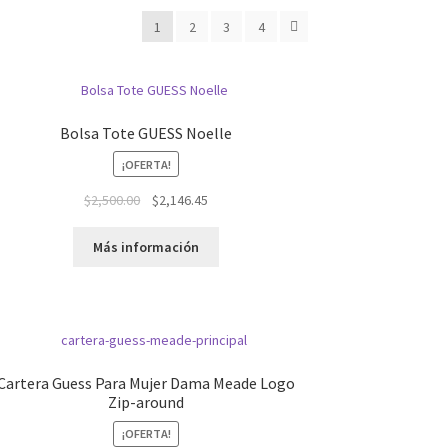
1
2
3
4
Bolsa Tote GUESS Noelle
¡OFERTA!
El
El
$
2,500.00
$
2,146.45
precio
precio
original
actual
Más información
era:
es:
$2,500.00.
$2,146.45.
Cartera Guess Para Mujer Dama Meade Logo
Zip-around
¡OFERTA!