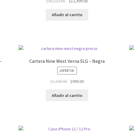
El
El
$
42,123.00
$
12,499.00
precio
precio
original
actual
Añadir al carrito
era:
es:
$42,123.00.
$12,499.00.
–
Cartera Nine West Verna SLG – Negra
¡OFERTA!
El
El
$
1,200.00
$
999.00
precio
precio
original
actual
Añadir al carrito
era:
es:
$1,200.00.
$999.00.