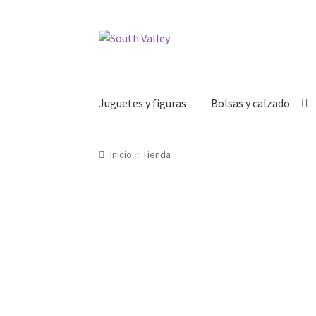
Ir
Ir
a
al
la
contenido
navegación
Juguetes y figuras
Bolsas y calzado
Inicio
Tienda