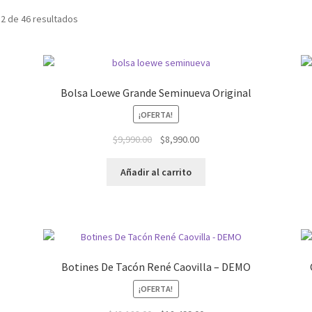
2 de 46 resultados
Bolsa Loewe Grande Seminueva Original
¡OFERTA!
El
El
$
9,990.00
$
8,990.00
precio
precio
original
actual
Añadir al carrito
era:
es:
$9,990.00.
$8,990.00.
Botines De Tacón René Caovilla – DEMO
¡OFERTA!