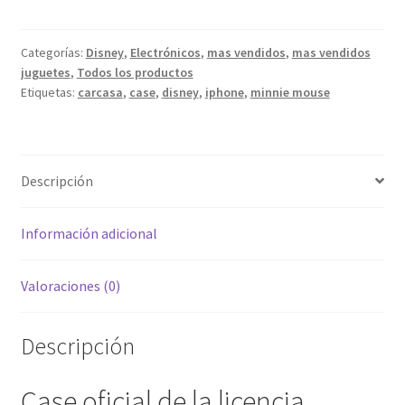
Minnie
Mouse
Para
Categorías:
Disney
,
Electrónicos
,
mas vendidos
,
mas vendidos
juguetes
,
Todos los productos
iPhone
Etiquetas:
carcasa
,
case
,
disney
,
iphone
,
minnie mouse
6
/
6s
/
Descripción
7
/
8
Información adicional
cantidad
Valoraciones (0)
Descripción
Case oficial de la licencia