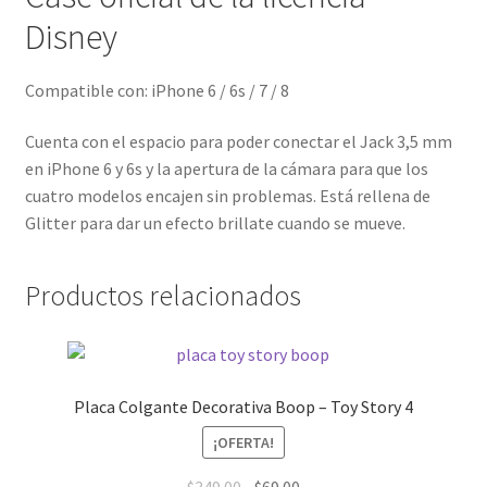
Disney
Compatible con: iPhone 6 / 6s / 7 / 8
Cuenta con el espacio para poder conectar el Jack 3,5 mm
en iPhone 6 y 6s y la apertura de la cámara para que los
cuatro modelos encajen sin problemas. Está rellena de
Glitter para dar un efecto brillate cuando se mueve.
Productos relacionados
Placa Colgante Decorativa Boop – Toy Story 4
¡OFERTA!
El
El
$
349.00
$
69.00