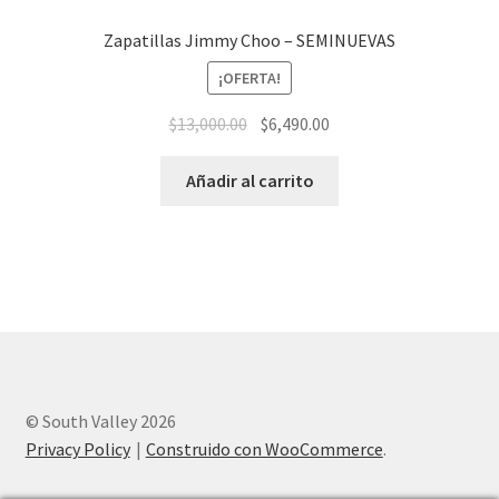
Zapatillas Jimmy Choo – SEMINUEVAS
¡OFERTA!
El
El
$
13,000.00
$
6,490.00
precio
precio
original
actual
Añadir al carrito
era:
es:
$13,000.00.
$6,490.00.
© South Valley 2026
Privacy Policy
Construido con WooCommerce
.