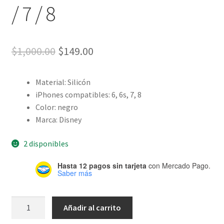
/ 7 / 8
El
El
$
1,000.00
$
149.00
precio
precio
Material: Silicón
original
actual
iPhones compatibles: 6, 6s, 7, 8
era:
es:
Color: negro
Marca: Disney
$1,000.00.
$149.00.
2 disponibles
Hasta 12 pagos sin tarjeta
con Mercado Pago.
Saber más
Case
Añadir al carrito
Disney