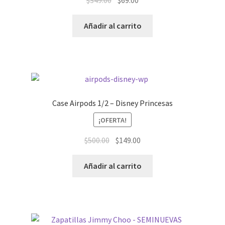
precio
precio
original
actual
Añadir al carrito
era:
es:
$349.00.
$69.00.
Case Airpods 1/2 – Disney Princesas
¡OFERTA!
El
El
$
500.00
$
149.00
precio
precio
original
actual
Añadir al carrito
era:
es:
$500.00.
$149.00.