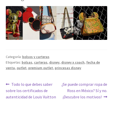
Categoría:
bolsos y carteras
Etiquetas:
bolsas
,
carteras
,
disney
,
disney x coach
,
fecha de
venta
,
outlet
,
premium outlet
,
princesas disney
Navegación
Anterior:
Siguiente:
Todo lo que debes saber
¿Se puede comprar ropa de
sobre los certificados de
Ross en México? Sí y no.
de
autenticidad de Louis Vuitton
¡Descubre los motivos!
entradas