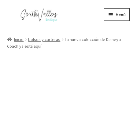
Ir
Ir
Menú
a
al
la
contenido
Juguetes y figuras
navegación
Inicio
bolsos y carteras
La nueva colección de Disney x
Expandi
Coach ya está aquí
Bolsas y calzado
el
menú
Expandi
Maquillaje y perfumes
hijo
el
menú
Electrónicos
hijo
Expandi
Blog
el
menú
hijo