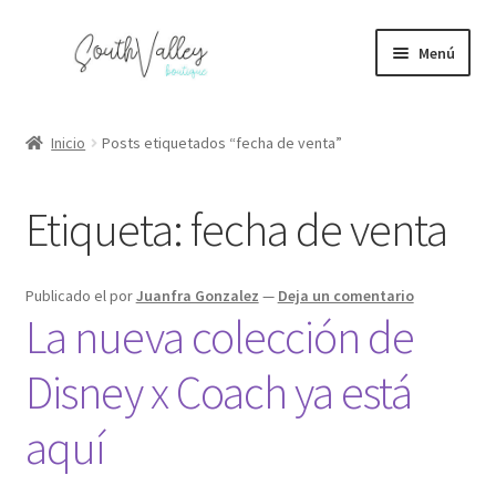
Ir
Ir
Menú
a
al
la
contenido
Juguetes y figuras
navegación
Inicio
Posts etiquetados “fecha de venta”
Expandi
Bolsas y calzado
el
Etiqueta:
fecha de venta
menú
Expandi
Maquillaje y perfumes
hijo
el
menú
Electrónicos
Publicado el
por
Juanfra Gonzalez
—
Deja un comentario
hijo
La nueva colección de
Expandi
Blog
el
Disney x Coach ya está
menú
hijo
aquí