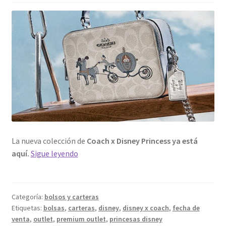
La nueva colección de
Coach x Disney Princess ya está
La
aquí.
Sigue leyendo
nueva
colección
de
Categoría:
bolsos y carteras
Disney
Etiquetas:
bolsas
,
carteras
,
disney
,
disney x coach
,
fecha de
x
venta
,
outlet
,
premium outlet
,
princesas disney