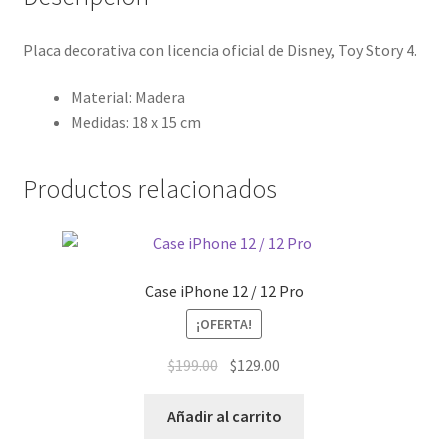
Placa decorativa con licencia oficial de Disney, Toy Story 4.
Material: Madera
Medidas: 18 x 15 cm
Productos relacionados
Case iPhone 12 / 12 Pro
¡OFERTA!
El
El
$
199.00
$
129.00
precio
precio
original
actual
Añadir al carrito
era:
es: