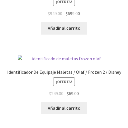
¡OFERTA!
El
El
$
949.00
$
699.00
precio
precio
original
actual
Añadir al carrito
era:
es:
$949.00.
$699.00.
Identificador De Equipaje Maletas / Olaf / Frozen 2 / Disney
¡OFERTA!
El
El
$
249.00
$
69.00
precio
precio
original
actual
Añadir al carrito
era:
es:
$249.00.
$69.00.