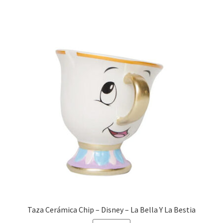
$199.00.
$129.00.
Taza Cerámica Chip – Disney – La Bella Y La Bestia