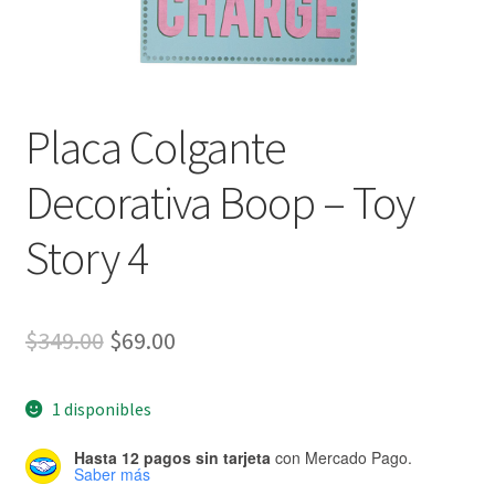
Placa Colgante
Decorativa Boop – Toy
Story 4
El
El
$
349.00
$
69.00
precio
precio
1 disponibles
original
actual
era:
es:
Hasta 12 pagos sin tarjeta
con Mercado Pago.
Saber más