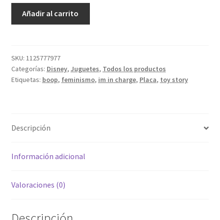
$349.00.
$69.00.
Placa
Añadir al carrito
Colgante
Decorativa
Boop
-
SKU:
1125777977
Categorías:
Disney
,
Juguetes
,
Todos los productos
Toy
Etiquetas:
boop
,
feminismo
,
im in charge
,
Placa
,
toy story
Story
4
cantidad
Descripción
Información adicional
Valoraciones (0)
Descripción