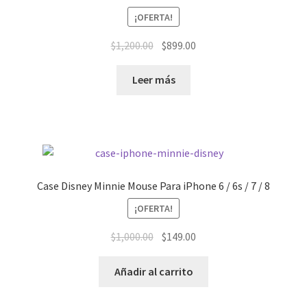
¡OFERTA!
El
El
$
1,200.00
$
899.00
precio
precio
original
actual
Leer más
era:
es:
$1,200.00.
$899.00.
Case Disney Minnie Mouse Para iPhone 6 / 6s / 7 / 8
¡OFERTA!
El
El
$
1,000.00
$
149.00
precio
precio
original
actual
Añadir al carrito
era:
es:
$1,000.00.
$149.00.