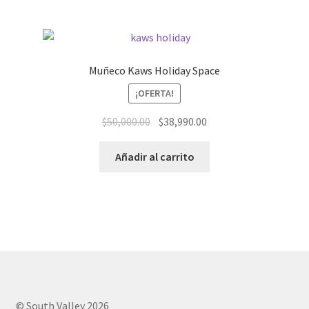
Muñeco Kaws Holiday Space
¡OFERTA!
El
El
$
50,000.00
$
38,990.00
precio
precio
original
actual
Añadir al carrito
era:
es:
$50,000.00.
$38,990.00.
© South Valley 2026