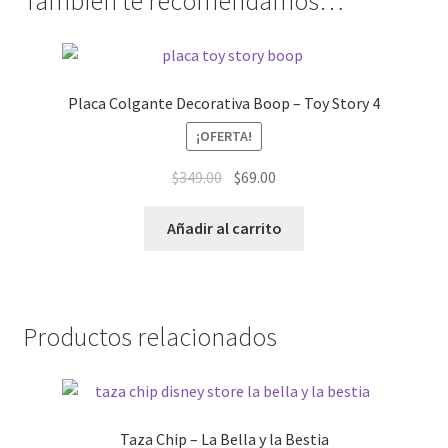
También te recomendamos…
Placa Colgante Decorativa Boop – Toy Story 4
¡OFERTA!
El
El
$
349.00
$
69.00
precio
precio
original
actual
Añadir al carrito
era:
es:
$349.00.
$69.00.
Productos relacionados
Taza Chip – La Bella y la Bestia