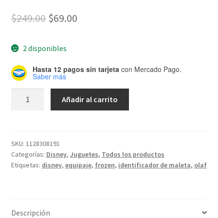
El
El
$
249.00
$
69.00
precio
precio
2 disponibles
original
actual
era:
es:
Hasta 12 pagos sin tarjeta
con Mercado Pago.
Saber más
$249.00.
$69.00.
Identificador
Añadir al carrito
De
Equipaje
Maletas
/
SKU:
1128308191
Categorías:
Disney
,
Juguetes
,
Todos los productos
Olaf
Etiquetas:
disney
,
equipaje
,
frozen
,
identificador de maleta
,
olaf
/
Frozen
2
/
Descripción
Disney